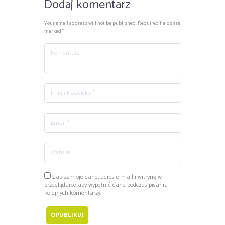
Dodaj komentarz
30.08.2026, wg których będziemy
proponować i ustalać
Your email address will not be published. Required fields are
terminy. Zgłoszenia przyjmujemy
marked *
na adres;
strefaterapii@gmail.com
Zapisz moje dane, adres e-mail i witrynę w
przeglądarce aby wypełnić dane podczas pisania
kolejnych komentarzy.