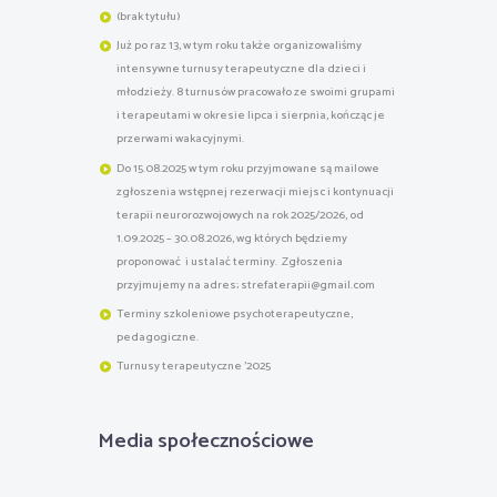
(brak tytułu)
Już po raz 13, w tym roku także organizowaliśmy
intensywne turnusy terapeutyczne dla dzieci i
młodzieży. 8 turnusów pracowało ze swoimi grupami
i terapeutami w okresie lipca i sierpnia, kończąc je
przerwami wakacyjnymi.
Do 15.08.2025 w tym roku przyjmowane są mailowe
zgłoszenia wstępnej rezerwacji miejsc i kontynuacji
terapii neurorozwojowych na rok 2025/2026, od
1.09.2025 – 30.08.2026, wg których będziemy
proponować i ustalać terminy. Zgłoszenia
przyjmujemy na adres; strefaterapii@gmail.com
Terminy szkoleniowe psychoterapeutyczne,
pedagogiczne.
Turnusy terapeutyczne '2025
Media społecznościowe