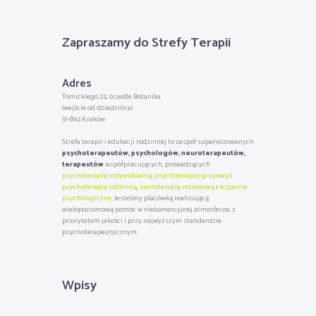
Zapraszamy do Strefy Terapii
Adres
Tomickiego 22, osiedle Botanika
(wejście od dziedzińca)
31-892 Kraków
Strefa terapii i edukacji rodzinnej to zespół superwizowanych
psychoterapeutów, psychologów, neuroterapeutów,
terapeutów
współpracujących, prowadzących
psychoterapię indywidualną
,
psychoterapię grupową
i
psychoterapię rodzinną
,
neuroterapię rozwojową
i
wsparcie
psychologiczne
. Jesteśmy placówką realizującą
wielopoziomową pomoc w niekomercyjnej atmosferze, z
priorytetem jakości i przy najwyższym standardzie
psychoterapeutycznym.
Wpisy