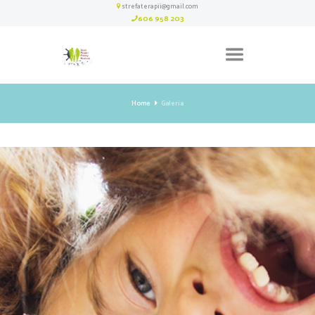
strefaterapii@gmail.com
606 958 203
Home
Galeria