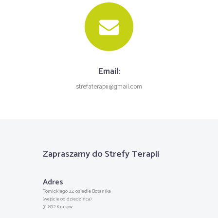
Email:
strefaterapii@gmail.com
Zapraszamy do Strefy Terapii
Adres
Tomickiego 22, osiedle Botanika
(wejście od dziedzińca)
31-892 Kraków