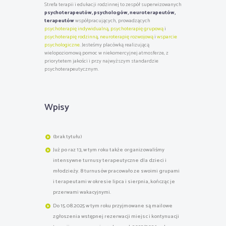
Strefa terapii i edukacji rodzinnej to zespół superwizowanych
psychoterapeutów, psychologów, neuroterapeutów,
terapeutów
współpracujących, prowadzących
psychoterapię indywidualną
,
psychoterapię grupową
i
psychoterapię rodzinną
,
neuroterapię rozwojową
i
wsparcie
psychologiczne
. Jesteśmy placówką realizującą
wielopoziomową pomoc w niekomercyjnej atmosferze, z
priorytetem jakości i przy najwyższym standardzie
psychoterapeutycznym.
Wpisy
(brak tytułu)
Już po raz 13, w tym roku także organizowaliśmy
intensywne turnusy terapeutyczne dla dzieci i
młodzieży. 8 turnusów pracowało ze swoimi grupami
i terapeutami w okresie lipca i sierpnia, kończąc je
przerwami wakacyjnymi.
Do 15.08.2025 w tym roku przyjmowane są mailowe
zgłoszenia wstępnej rezerwacji miejsc i kontynuacji