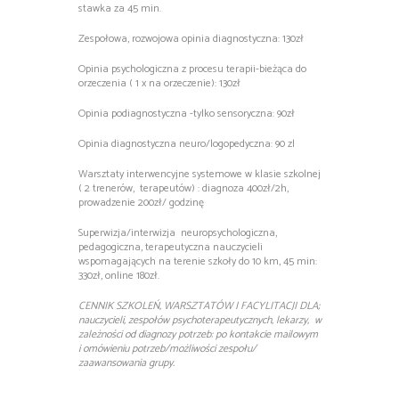
stawka za 45 min.
Zespołowa, rozwojowa opinia diagnostyczna: 130zł
Opinia psychologiczna z procesu terapii-bieżąca do
orzeczenia ( 1 x na orzeczenie): 130zł
Opinia podiagnostyczna -tylko sensoryczna: 90zł
Opinia diagnostyczna neuro/logopedyczna: 90 zl
Warsztaty interwencyjne systemowe w klasie szkolnej
( 2 trenerów, terapeutów) : diagnoza 400zł/2h,
prowadzenie 200zł/ godzinę
Superwizja/interwizja neuropsychologiczna,
pedagogiczna, terapeutyczna nauczycieli
wspomagających na terenie szkoły do 10 km, 45 min:
330zł, online 180zł.
CENNIK SZKOLEŃ, WARSZTATÓW I FACYLITACJI DLA;
nauczycieli, zespołów psychoterapeutycznych, lekarzy, w
zależności od diagnozy potrzeb: po kontakcie mailowym
i omówieniu potrzeb/możliwości zespołu/
zaawansowania grupy.