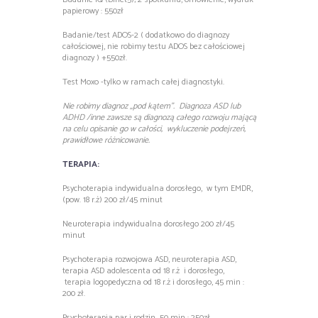
papierowy : 550zł
Badanie/test ADOS-2 ( dodatkowo do diagnozy
całościowej, nie robimy testu ADOS bez całościowej
diagnozy ) +550zł.
Test Moxo -tylko w ramach całej diagnostyki.
Nie robimy diagnoz „pod kątem”. Diagnoza ASD lub
ADHD /inne zawsze są diagnozą całego rozwoju mającą
na celu opisanie go w całości, wykluczenie podejrzeń,
prawidłowe różnicowanie.
TERAPIA:
Psychoterapia indywidualna dorosłego, w tym EMDR,
(pow. 18 r.ż) 200 zł/45 minut
Neuroterapia indywidualna dorosłego 200 zł/45
minut
Psychoterapia rozwojowa ASD, neuroterapia ASD,
terapia ASD adolescenta od 18 r.ż i dorosłego,
terapia logopedyczna od 18 r.ż i dorosłego, 45 min :
200 zł.
Psychoterapia par i rodzin 50 min : 250zł.