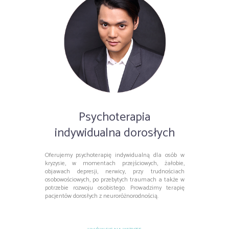
Psychoterapia
indywidualna dorosłych
Oferujemy psychoterapię indywidualną dla osób w
kryzysie, w momentach przejściowych, żałobie,
objawach depresji, nerwicy, przy trudnościach
osobowościowych, po przebytych traumach a także w
potrzebie rozwoju osobistego. Prowadzimy terapię
pacjentów dorosłych z neuroróżnorodnością.