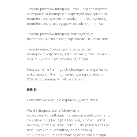
Terapia procesów integracji i modulacji sensorycznej
ze wsparciem neuropsychologicznym oraz sprzętem
neuroterapeutycznym, prowadzona przez psychologa,
neuroterapeutę, pedagoga w zespole 45 min: 170zł
Terapia procesów integracji sensorycznej z
fizjoterapią lub terapeutą zajęciowym : 165 zl/45 min
Terapia neuro/logopedyczna ze wsparciem
neuropsychologicznym, pod superwizją, dzieci w wieku
0-13 r.ż 45 min: 165zł, powyżej 13 r.ż 175zł
Udostępnienie treningu słuchowego/treningu funkcji
wykonawczych/treningu sensorycznego do domu-
100zł/m-c, trening- w trakcie spotkań .
INNE:
Uczestnictwo w grupie wsparcia, 55 min: 100 zł
Wizyta diagnostyczna/obserwacja
rozwojowa/konsultacja/interwencja przed/szkolna, z
dojazdem: do 5 km: 250zł ( 60min), do 10km : 400zł
(60min), do 20 km: 480zł (60min), do 30 km 600zł ( 60
min). Spotkania konsultacyjne z placówką
edukacyjną online rozliczane są wg cennika terapii-