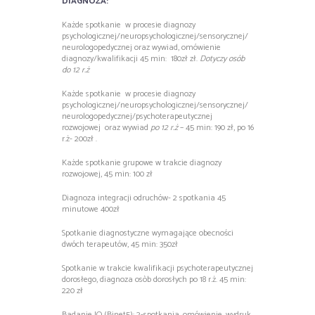
DIAGNOZA:
Każde spotkanie w procesie diagnozy
psychologicznej/neuropsychologicznej/sensorycznej/
neurologopedycznej oraz wywiad, omówienie
diagnozy/kwalifikacji 45 min: 180zł zł.
Dotyczy osób
do 12 r.ż
Każde spotkanie w procesie diagnozy
psychologicznej/neuropsychologicznej/sensorycznej/
neurologopedycznej/psychoterapeutycznej
rozwojowej oraz wywiad
po 12 r.ż
– 45 min: 190 zł, po 16
r.ż- 200zł .
Każde spotkanie grupowe w trakcie diagnozy
rozwojowej, 45 min: 100 zł
Diagnoza integracji odruchów- 2 spotkania 45
minutowe 400zł
Spotkanie diagnostyczne wymagające obecności
dwóch terapeutów, 45 min: 350zł
Spotkanie w trakcie kwalifikacji psychoterapeutycznej
dorosłego, diagnoza osòb dorosłych po 18 r.ż. 45 min:
220 zł
Badanie IQ (Binet5); 2-spotkania, omówienie, wydruk