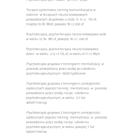
Terapia systemowa, trening komunikacyjny w
rodzinie w terapiach neuro/rozwojowych
prowadzonych zespołowo u osób 0- 9 r.ż : 170 zł,
między 10-18, 180zł, powyżej 18 r.ż 200 zł.
Psychoterapia, psycho/terapia neuro/rozwojowa osób
w wieku 12-16- 180 zł, powyżej 16 r.ż- 200 zł
Psychoterapia, psycho/terapia neuro/rozwojowa
dzieci w wieku 2-5 r.ż 175 zł, w wieku 6-11 r.ż 185zł.
Psychoterapia grupowa
z treningiem mentalizacji,
w
procesie,
prowadzona przez osobę po szkoleniu
psychoterapeutycznym: 100zł/spotkanie
Psychoterapia grupowa
z treningiem umiejętności
społecznych poprzez trening mentalizacji
, w procesie,
prowadzona przez osobę na/po szkoleniu
psychoterapeutycznym, w wieku 3-7 lat:
400zł/miesiąc
Psychoterapia grupowa
z treningiem umiejętności
społecznych poprzez trening mentalizacji
, w procesie,
prowadzona przez osobę na/po szkoleniu
psychoterapeutycznym, w wieku powyżej 7 lat:
500zł/miesiąc