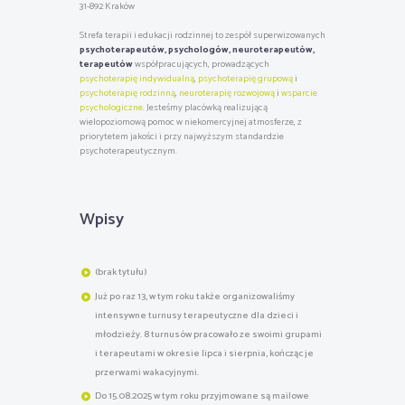
31-892 Kraków
Strefa terapii i edukacji rodzinnej to zespół superwizowanych
psychoterapeutów, psychologów, neuroterapeutów,
terapeutów
współpracujących, prowadzących
psychoterapię indywidualną
,
psychoterapię grupową
i
psychoterapię rodzinną
,
neuroterapię rozwojową
i
wsparcie
psychologiczne
. Jesteśmy placówką realizującą
wielopoziomową pomoc w niekomercyjnej atmosferze, z
priorytetem jakości i przy najwyższym standardzie
psychoterapeutycznym.
Wpisy
(brak tytułu)
Już po raz 13, w tym roku także organizowaliśmy
intensywne turnusy terapeutyczne dla dzieci i
młodzieży. 8 turnusów pracowało ze swoimi grupami
i terapeutami w okresie lipca i sierpnia, kończąc je
przerwami wakacyjnymi.
Do 15.08.2025 w tym roku przyjmowane są mailowe