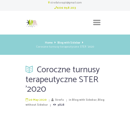
strefaterapii@gmail.com
606 958 203
Home
Blog with Sidebar
Coroczne turnusy terapeutyczne STER '2020
Coroczne turnusy
terapeutyczne STER
'2020
20 May 2020
Strefa
in
Blog with Sidebar
,
Blog
without Sidebar
3828