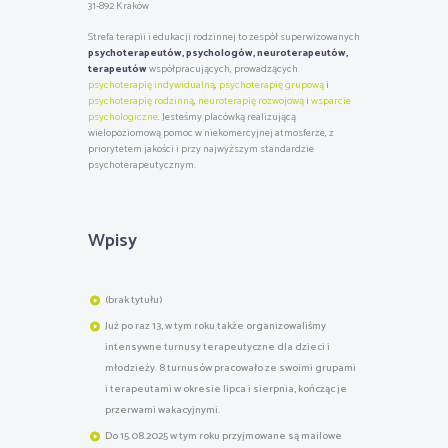
31-892 Kraków
Strefa terapii i edukacji rodzinnej to zespół superwizowanych
psychoterapeutów, psychologów, neuroterapeutów,
terapeutów
współpracujących, prowadzących
psychoterapię indywidualną
,
psychoterapię grupową
i
psychoterapię rodzinną
,
neuroterapię rozwojową
i
wsparcie
psychologiczne
. Jesteśmy placówką realizującą
wielopoziomową pomoc w niekomercyjnej atmosferze, z
priorytetem jakości i przy najwyższym standardzie
psychoterapeutycznym.
Wpisy
(brak tytułu)
Już po raz 13, w tym roku także organizowaliśmy
intensywne turnusy terapeutyczne dla dzieci i
młodzieży. 8 turnusów pracowało ze swoimi grupami
i terapeutami w okresie lipca i sierpnia, kończąc je
przerwami wakacyjnymi.
Do 15.08.2025 w tym roku przyjmowane są mailowe