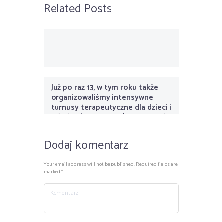
Related Posts
Już po raz 13, w tym roku także
organizowaliśmy intensywne
turnusy terapeutyczne dla dzieci i
młodzieży. 8 turnusów pracowało
ze swoimi grupami i terapeutami
w okresie lipca i sierpnia, kończąc
Dodaj komentarz
je przerwami wakacyjnymi.
Your email address will not be published. Required fields are
marked *