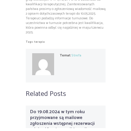
kwalifikacji terapeutycznej. Zainteresowanych
państwa prosimy o zgłoszeniową wiadomość mailową
z opisem dotychczasowych terapii do 10.05.2025.
Terapeuci podadzą informacje turnusowe. Do
uczestnictwa w turnusie potrzebna jest kwalifikacja,
która powinna odbyć się najpóźniej w maju/czerwcu
2025.
Tags:
terapia
Temat
Strefa
Related Posts
Do 19.08.2024 w tym roku
przyjmowane są mailowe
zgłoszenia wstępnej rezerwacji
miejsc i kontynuacji terapii