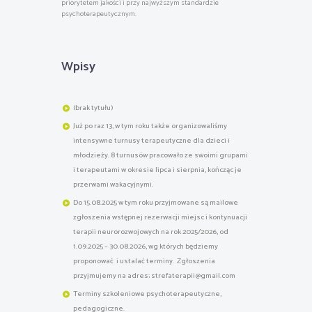
priorytetem jakości i przy najwyższym standardzie
psychoterapeutycznym.
Wpisy
(brak tytułu)
Już po raz 13, w tym roku także organizowaliśmy
intensywne turnusy terapeutyczne dla dzieci i
młodzieży. 8 turnusów pracowało ze swoimi grupami
i terapeutami w okresie lipca i sierpnia, kończąc je
przerwami wakacyjnymi.
Do 15.08.2025 w tym roku przyjmowane są mailowe
zgłoszenia wstępnej rezerwacji miejsc i kontynuacji
terapii neurorozwojowych na rok 2025/2026, od
1.09.2025 – 30.08.2026, wg których będziemy
proponować i ustalać terminy. Zgłoszenia
przyjmujemy na adres; strefaterapii@gmail.com
Terminy szkoleniowe psychoterapeutyczne,
pedagogiczne.