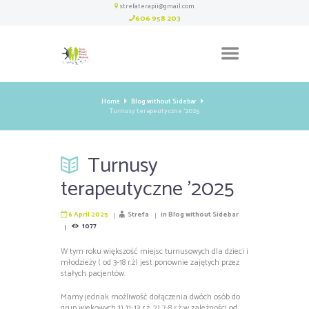
strefaterapii@gmail.com
606 958 203
Home
Blog without Sidebar
Turnusy terapeutyczne '2025
Turnusy
terapeutyczne '2025
6 April 2025
Strefa
in
Blog without Sidebar
1077
W tym roku większość miejsc turnusowych dla dzieci i
młodzieży ( od 3-18 r.ż) jest ponownie zajętych przez
stałych pacjentów.
Mamy jednak możliwość dołączenia dwóch osób do
grup wiekowych 1) 11-13 r.ż, 2) 7-8 r.ż w zależności od