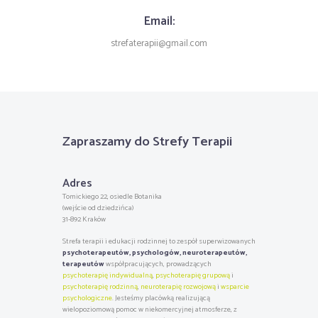
Email:
strefaterapii@gmail.com
Zapraszamy do Strefy Terapii
Adres
Tomickiego 22, osiedle Botanika
(wejście od dziedzińca)
31-892 Kraków
Strefa terapii i edukacji rodzinnej to zespół superwizowanych
psychoterapeutów, psychologów, neuroterapeutów,
terapeutów
współpracujących, prowadzących
psychoterapię indywidualną
,
psychoterapię grupową
i
psychoterapię rodzinną
,
neuroterapię rozwojową
i
wsparcie
psychologiczne
. Jesteśmy placówką realizującą
wielopoziomową pomoc w niekomercyjnej atmosferze, z