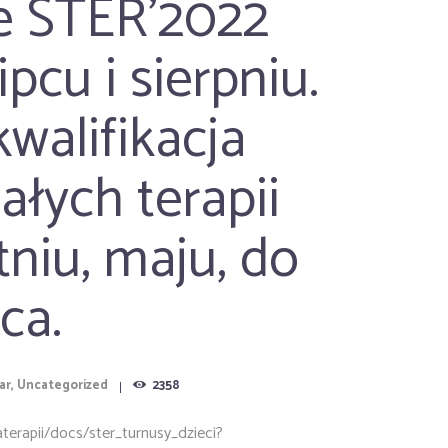
e STER’2022
ipcu i sierpniu.
kwalifikacja
ałych terapii
tniu, maju, do
ca.
ar
,
Uncategorized
2358
aterapii/docs/ster_turnusy_dzieci?