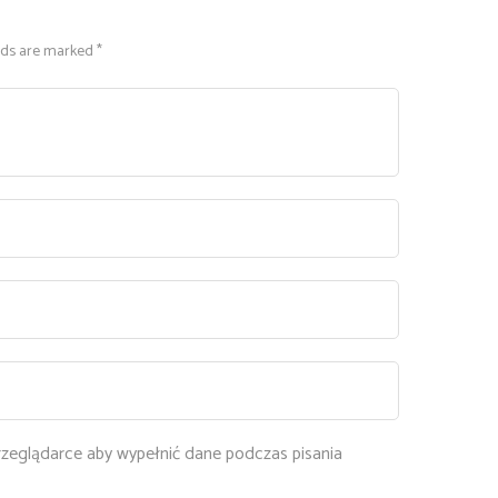
grupami i terapeutami w
okresie lipca i sierpnia,
lds are marked *
kończąc je przerwami
wakacyjnymi.
przeglądarce aby wypełnić dane podczas pisania