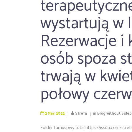
terapeutyczn
wystartują w l
Rezerwacje i 
osób spoza st
trwają w kwie
połowy czerw
2 May 2022
Strefa
in
Blog without Sideb
Folder turnusowy tutaj:
https://issuu.com/stref