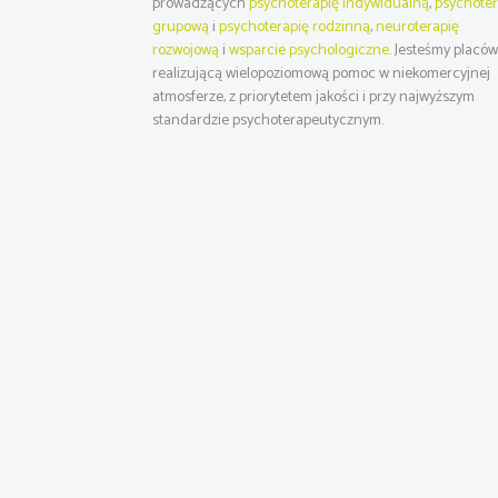
prowadzących
psychoterapię indywidualną
,
psychoter
grupową
i
psychoterapię rodzinną
,
neuroterapię
rozwojową
i
wsparcie psychologiczne
. Jesteśmy placó
realizującą wielopoziomową pomoc w niekomercyjnej
atmosferze, z priorytetem jakości i przy najwyższym
standardzie psychoterapeutycznym.