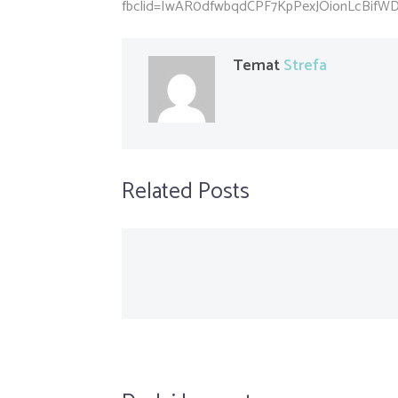
fbclid=IwAR0dfwbqdCPF7KpPexJOionLcBifWD
Temat
Strefa
Related Posts