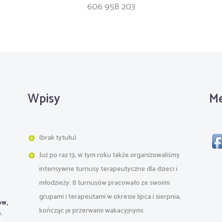
606 958 203
i
Wpisy
Me
(brak tytułu)
Już po raz 13, w tym roku także organizowaliśmy
intensywne turnusy terapeutyczne dla dzieci i
młodzieży. 8 turnusów pracowało ze swoimi
grupami i terapeutami w okresie lipca i sierpnia,
ów,
kończąc je przerwami wakacyjnymi.
,