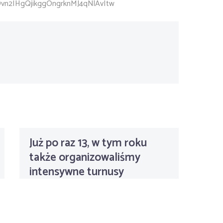
vn2IHgQjikggOngrknMJ4qNlAvItw
Już po raz 13, w tym roku
także organizowaliśmy
intensywne turnusy
terapeutyczne dla dzieci i
młodzieży. 8 turnusów
pracowało ze swoimi