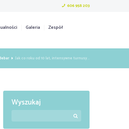
606 958 203
ualności
Galeria
Zespół
idebar
Jak co roku od 10 lat, intensywne turnusy...
Wyszukaj